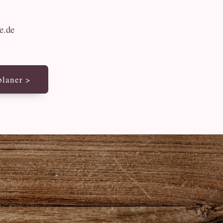
e.de
laner >