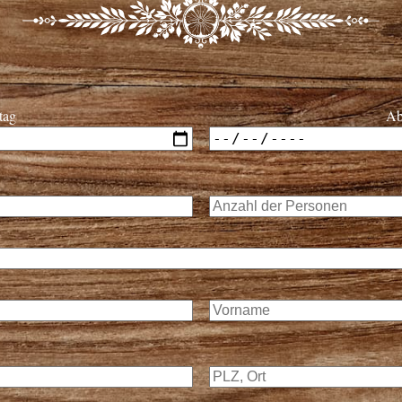
tag
Ab